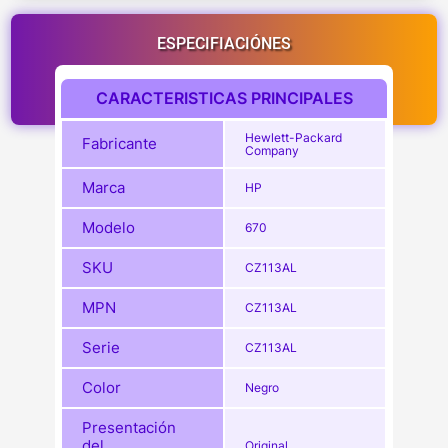
ESPECIFIACIÓNES
CARACTERISTICAS PRINCIPALES
Hewlett-Packard
Fabricante
Company
Marca
HP
Modelo
670
SKU
CZ113AL
MPN
CZ113AL
Serie
CZ113AL
Color
Negro
Presentación
del
Original