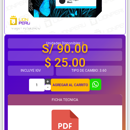
¿Necesitas ayuda?
Unidades Disponibles:
3
S/ 90.00
$ 25.00
INCLUYE IGV
TIPO DE CAMBIO: 3.60
+
1
AGREGAR AL CARRITO
-
FICHA TECNICA