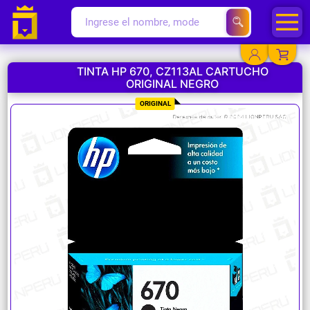
TINTA HP 670, CZ113AL CARTUCHO
ORIGINAL NEGRO
YA EXISTO
ORIGINAL
SOY NUEVO