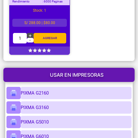
Rendimiento
: 6000 Paginas
Stock: 1
S/ 288.00 | $80.00
+
1
AGREGAR
-
USAR EN IMPRESORAS
PIXMA G2160
PIXMA G3160
PIXMA G5010
PIXMA G6010