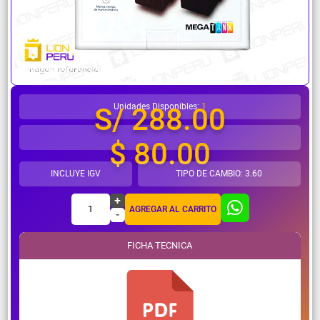
¿Necesitas ayuda?
Unidades Disponibles:
1
S/ 288.00
$ 80.00
INCLUYE IGV
TIPO DE CAMBIO: 3.60
+
1
AGREGAR AL CARRITO
-
FICHA TECNICA