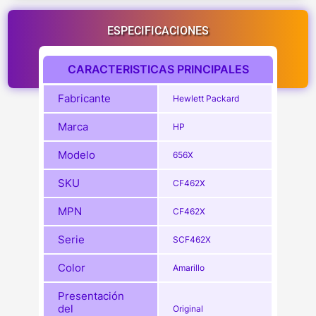
ESPECIFICACIONES
CARACTERISTICAS PRINCIPALES
Fabricante
Hewlett Packard
Marca
HP
Modelo
656X
SKU
CF462X
MPN
CF462X
Serie
SCF462X
Color
Amarillo
Presentación
del
Original