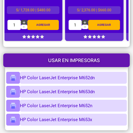
S/ 1,728.00 | $480.00
S/ 2,376.00 | $660.00
+
+
1
1
AGREGAR
AGREGAR
-
-
USAR EN IMPRESORAS
HP Color LaserJet Enterprise M652dn
HP Color LaserJet Enterprise M653dn
HP Color LaserJet Enterprise M652n
HP Color LaserJet Enterprise M653x