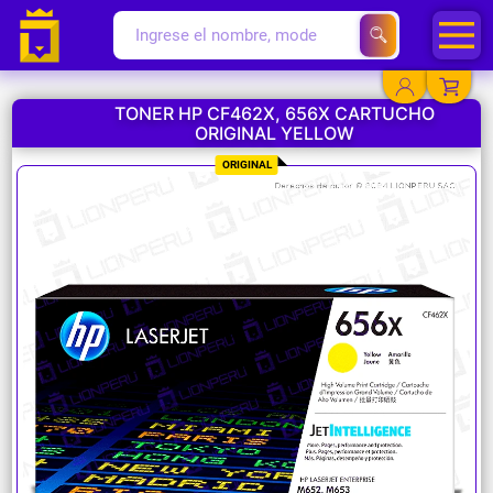
TONER HP CF462X, 656X CARTUCHO
ORIGINAL YELLOW
YA EXISTO
ORIGINAL
SOY NUEVO