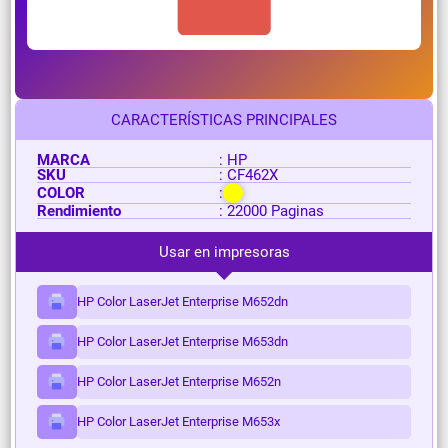
CARACTERÍSTICAS PRINCIPALES
MARCA
: HP
SKU
: CF462X
COLOR
:
Rendimiento
: 22000 Paginas
Usar en impresoras
HP Color LaserJet Enterprise M652dn
HP Color LaserJet Enterprise M653dn
HP Color LaserJet Enterprise M652n
HP Color LaserJet Enterprise M653x