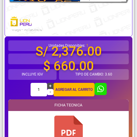
¿Necesitas ayuda?
Unidades Disponibles:
1
S/ 2,376.00
$ 660.00
INCLUYE IGV
TIPO DE CAMBIO: 3.60
+
1
AGREGAR AL CARRITO
-
FICHA TECNICA