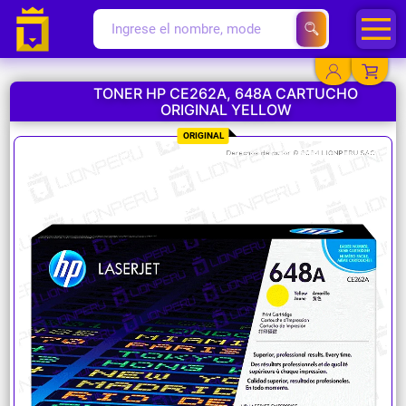
TONER HP CE262A, 648A CARTUCHO
ORIGINAL YELLOW
YA EXISTO
ORIGINAL
SOY NUEVO