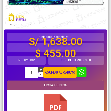
¿Necesitas ayuda?
Unidades Disponibles:
1
S/ 1,638.00
$ 455.00
INCLUYE IGV
TIPO DE CAMBIO: 3.60
+
1
AGREGAR AL CARRITO
-
FICHA TECNICA