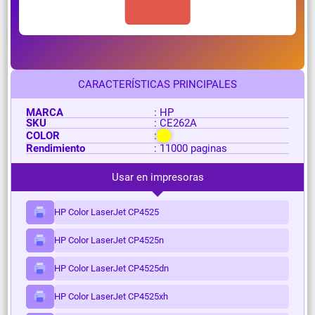
CARACTERÍSTICAS PRINCIPALES
MARCA
: HP
SKU
: CE262A
COLOR
:
Rendimiento
: 11000 paginas
Usar en impresoras
HP Color LaserJet CP4525
HP Color LaserJet CP4525n
HP Color LaserJet CP4525dn
HP Color LaserJet CP4525xh