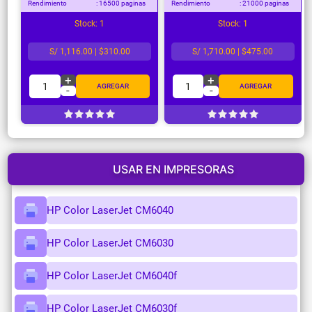
Rendimiento
: 16500 paginas
Rendimiento
: 21000 paginas
Stock: 1
Stock: 1
S/ 1,116.00 | $310.00
S/ 1,710.00 | $475.00
+
+
1
1
AGREGAR
AGREGAR
-
-
USAR EN IMPRESORAS
HP Color LaserJet CM6040
HP Color LaserJet CM6030
HP Color LaserJet CM6040f
HP Color LaserJet CM6030f