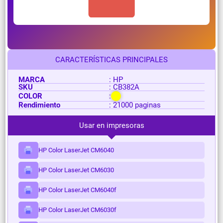
CARACTERÍSTICAS PRINCIPALES
MARCA
: HP
SKU
: CB382A
COLOR
:
Rendimiento
: 21000 paginas
Usar en impresoras
HP Color LaserJet CM6040
HP Color LaserJet CM6030
HP Color LaserJet CM6040f
HP Color LaserJet CM6030f