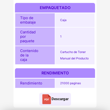
EMPAQUETADO
Tipo de
Caja
embalaje
Cantidad
por
1
paquete
Contenido
Cartucho de Toner
de la
Manual del Producto
caja
RENDIMIENTO
Rendimiento
21000 paginas
Descargar