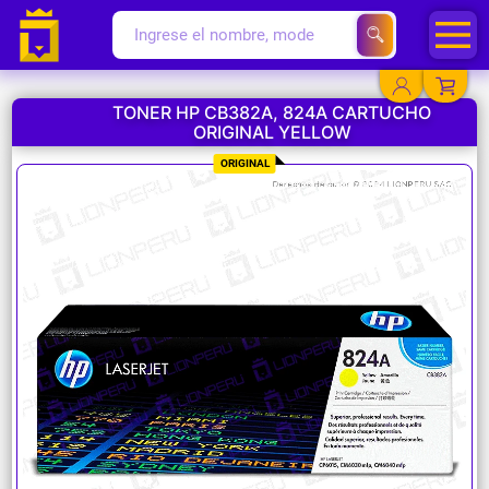
TONER HP CB382A, 824A CARTUCHO
ORIGINAL YELLOW
YA EXISTO
ORIGINAL
SOY NUEVO