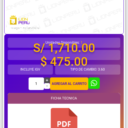
¿Necesitas ayuda?
Unidades Disponibles:
1
S/ 1,710.00
$ 475.00
INCLUYE IGV
TIPO DE CAMBIO: 3.60
+
1
AGREGAR AL CARRITO
-
FICHA TECNICA