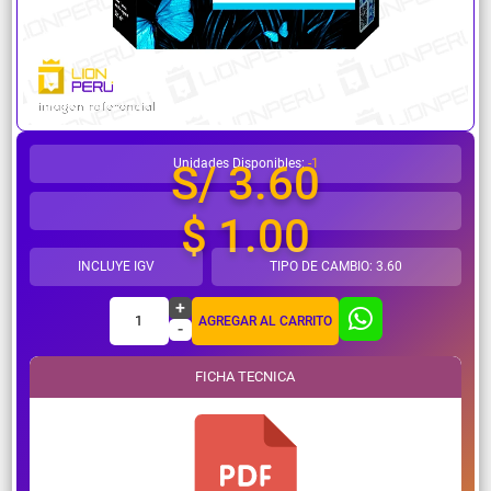
¿Necesitas ayuda?
Unidades Disponibles:
-1
S/ 3.60
$ 1.00
INCLUYE IGV
TIPO DE CAMBIO: 3.60
+
1
AGREGAR AL CARRITO
-
FICHA TECNICA