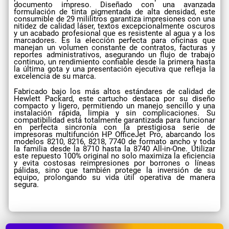
documento impreso. Diseñado con una avanzada
formulación de tinta pigmentada de alta densidad, este
consumible de 29 mililitros garantiza impresiones con una
nitidez de calidad láser, textos excepcionalmente oscuros
y un acabado profesional que es resistente al agua y a los
marcadores. Es la elección perfecta para oficinas que
manejan un volumen constante de contratos, facturas y
reportes administrativos, asegurando un flujo de trabajo
continuo, un rendimiento confiable desde la primera hasta
la última gota y una presentación ejecutiva que refleja la
excelencia de su marca.
Fabricado bajo los más altos estándares de calidad de
Hewlett Packard, este cartucho destaca por su diseño
compacto y ligero, permitiendo un manejo sencillo y una
instalación rápida, limpia y sin complicaciones. Su
compatibilidad está totalmente garantizada para funcionar
en perfecta sincronía con la prestigiosa serie de
impresoras multifunción HP OfficeJet Pro, abarcando los
modelos 8210, 8216, 8218, 7740 de formato ancho y toda
la familia desde la 8710 hasta la 8740 All-in-One. Utilizar
este repuesto 100% original no solo maximiza la eficiencia
y evita costosas reimpresiones por borrones o líneas
pálidas, sino que también protege la inversión de su
equipo, prolongando su vida útil operativa de manera
segura.