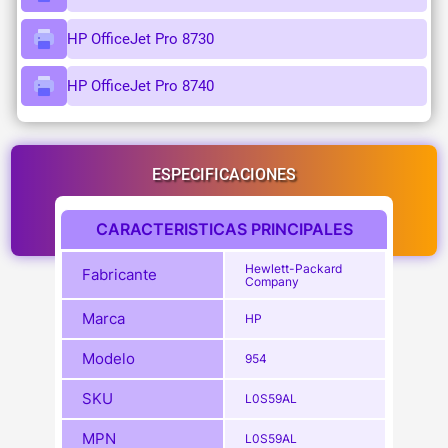
HP OfficeJet Pro 8730
HP OfficeJet Pro 8740
ESPECIFICACIONES
CARACTERISTICAS PRINCIPALES
Hewlett-Packard
Fabricante
Company
Marca
HP
Modelo
954
SKU
L0S59AL
MPN
L0S59AL