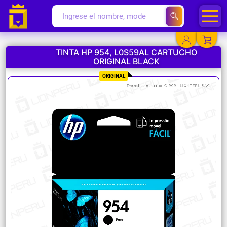
TINTA HP 954, L0S59AL CARTUCHO
ORIGINAL BLACK
YA EXISTO
ORIGINAL
SOY NUEVO