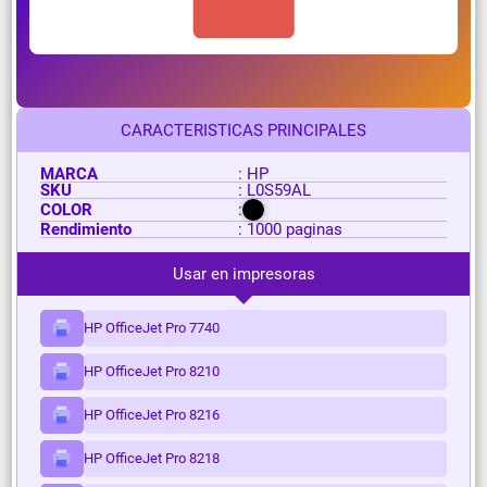
CARACTERISTICAS PRINCIPALES
MARCA
: HP
SKU
: L0S59AL
COLOR
:
Rendimiento
: 1000 paginas
Usar en impresoras
HP OfficeJet Pro 7740
HP OfficeJet Pro 8210
HP OfficeJet Pro 8216
HP OfficeJet Pro 8218