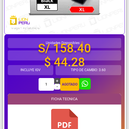
¿Necesitas ayuda?
Unidades Disponibles:
0
S/ 158.40
$ 44.28
INCLUYE IGV
TIPO DE CAMBIO: 3.60
+
1
AGOTADO
-
FICHA TECNICA