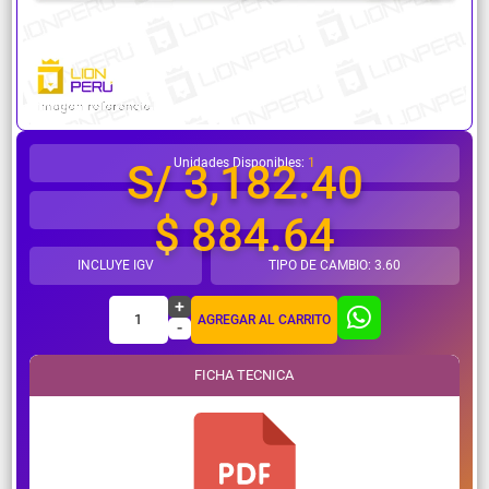
¿Necesitas ayuda?
Unidades Disponibles:
1
S/ 3,182.40
$ 884.64
INCLUYE IGV
TIPO DE CAMBIO: 3.60
+
1
AGREGAR AL CARRITO
-
FICHA TECNICA