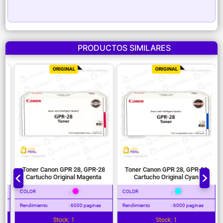
PRODUCTOS SIMILARES
ORIGINAL
ORIGINAL
Toner Canon GPR 28, GPR-28
Toner Canon GPR 28, GPR-28
Cartucho Original Magenta
Cartucho Original Cyan
COLOR
COLOR
C
:
:
Rendimiento
: 6000 paginas
Rendimiento
: 6000 paginas
Re
Stock: 1
Stock: 1