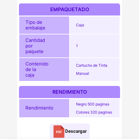
EMPAQUETADO
Tipo de
Caja
embalaje
Cantidad
por
1
paquete
Contenido
Cartucho de Tinta
de la
Manual
caja
RENDIMIENTO
Negro 500 paginas
Rendimiento
Colores 320 paginas
Descargar