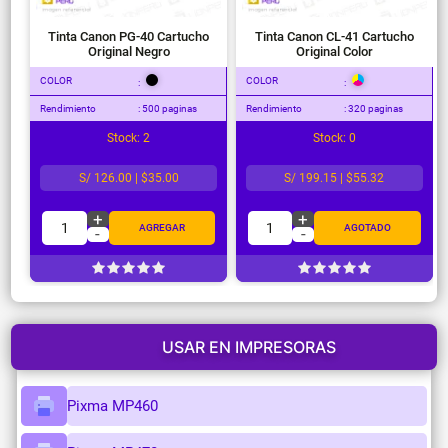
Tinta Canon PG-40 Cartucho
Tinta Canon CL-41 Cartucho
Original Negro
Original Color
COLOR
COLOR
:
:
Rendimiento
: 500 paginas
Rendimiento
: 320 paginas
Stock: 2
Stock: 0
S/ 126.00 | $35.00
S/ 199.15 | $55.32
+
+
1
1
AGREGAR
AGOTADO
-
-
USAR EN IMPRESORAS
Pixma MP460