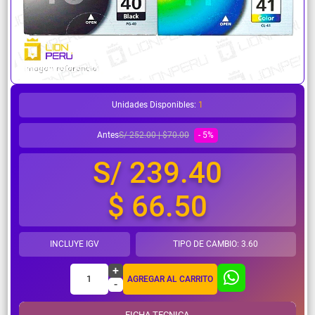
¿Necesitas ayuda?
Unidades Disponibles:
1
Antes
- 5%
S/ 252.00 | $70.00
S/ 239.40
$ 66.50
INCLUYE IGV
TIPO DE CAMBIO: 3.60
+
1
AGREGAR AL CARRITO
-
FICHA TECNICA