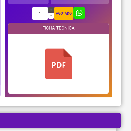
+
1
AGOTADO
-
FICHA TECNICA
¿Necesitas ayuda?