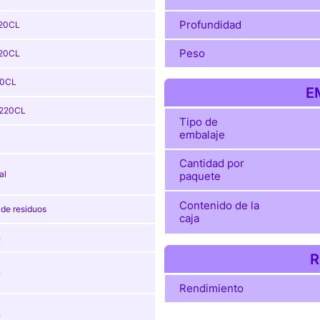
Profundidad
20CL
Peso
20CL
0CL
E
220CL
Tipo de
embalaje
Cantidad por
al
paquete
Contenido de la
 de residuos
caja
n
R
n
Rendimiento
n