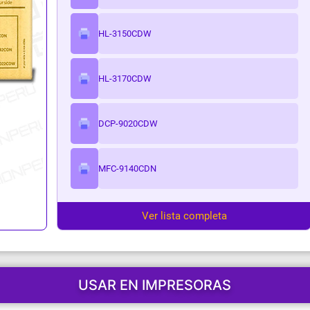
ark
HL-3150CDW
HL-3170CDW
DCP-9020CDW
MFC-9140CDN
Ver lista completa
USAR EN IMPRESORAS