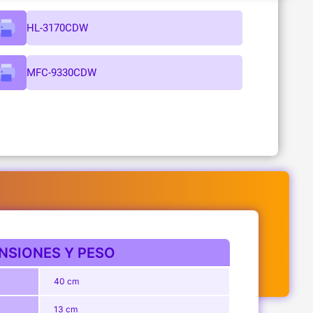
HL-3170CDW
MFC-9330CDW
NSIONES Y PESO
40 cm
13 cm