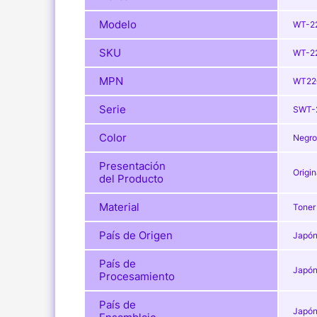
Modelo
WT-2
SKU
WT-2
MPN
WT22
Serie
SWT-
Color
Negro
Presentación
Origin
del Producto
Material
Toner
País de Origen
Japó
País de
Japó
Procesamiento
País de
Japó