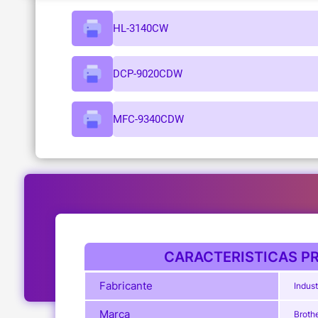
HL-3140CW
DCP-9020CDW
MFC-9340CDW
CARACTERISTICAS PR
Fabricante
Indust
Marca
Broth