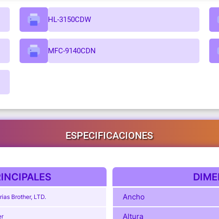
HL-3150CDW
MFC-9140CDN
ESPECIFICACIONES
INCIPALES
DIME
Ancho
rias Brother, LTD.
Altura
er