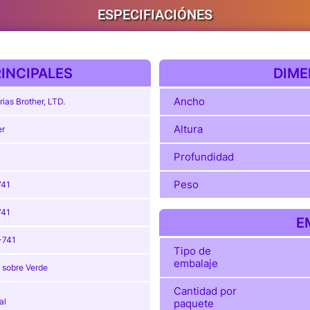
ESPECIFIACIÓNES
INCIPALES
DIME
Ancho
rias Brother, LTD.
Altura
er
Profundidad
Peso
741
741
E
-741
Tipo de
embalaje
 sobre Verde
Cantidad por
al
paquete