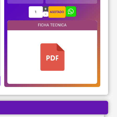
+
1
AGOTADO
-
FICHA TECNICA
¿Necesitas ayuda?