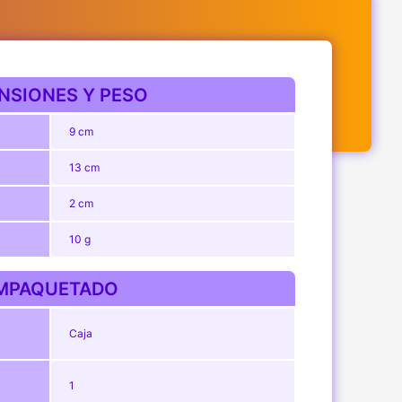
NSIONES Y PESO
9 cm
13 cm
2 cm
10 g
MPAQUETADO
Caja
1