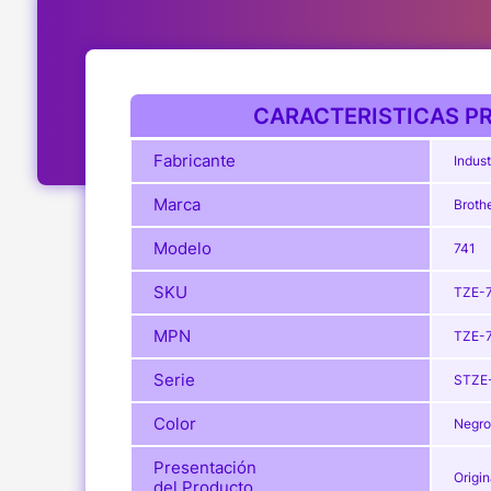
CARACTERISTICAS PR
Fabricante
Indust
Marca
Broth
Modelo
741
SKU
TZE-
MPN
TZE-
Serie
STZE
Color
Negro
Presentación
Origin
del Producto