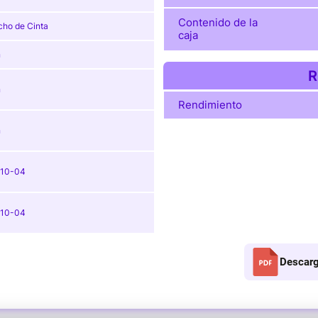
Contenido de la
cho de Cinta
caja
n
R
n
Rendimiento
n
-10-04
-10-04
Descarg