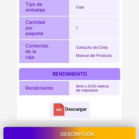
Tipo de
Caja
embalaje
Cantidad
por
1
paquete
Contenido
Cartucho de Cinta
de la
Manual del Producto
caja
RENDIMIENTO
9mm x 8.00 metros
Rendimiento
de impresion
Descargar
DESCRIPCIÓN