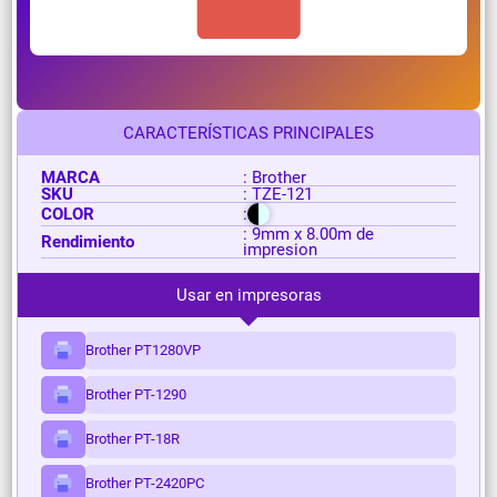
CARACTERÍSTICAS PRINCIPALES
MARCA
: Brother
SKU
: TZE-121
COLOR
:
: 9mm x 8.00m de
Rendimiento
impresion
Usar en impresoras
Brother PT1280VP
Brother PT-1290
Brother PT-18R
Brother PT-2420PC