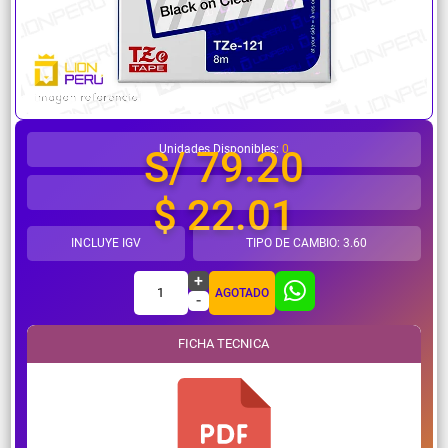
¿Necesitas ayuda?
Unidades Disponibles:
0
S/ 79.20
$ 22.01
INCLUYE IGV
TIPO DE CAMBIO: 3.60
+
1
AGOTADO
-
FICHA TECNICA