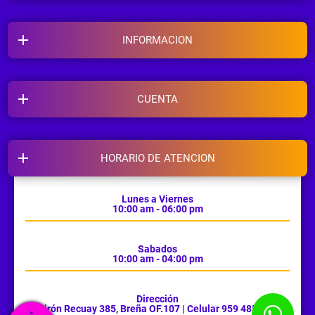
INFORMACION
CUENTA
HORARIO DE ATENCION
Lunes a Viernes
10:00 am - 06:00 pm
Sabados
10:00 am - 04:00 pm
Dirección
Jirón Recuay 385, Breña OF.107 | Celular 959 485 385