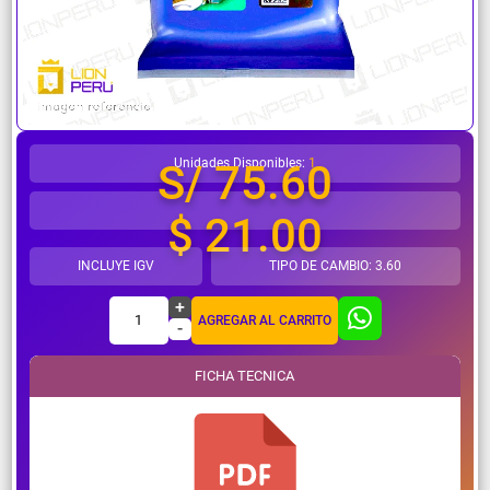
¿Necesitas ayuda?
Unidades Disponibles:
1
S/ 75.60
$ 21.00
INCLUYE IGV
TIPO DE CAMBIO: 3.60
+
1
AGREGAR AL CARRITO
-
FICHA TECNICA