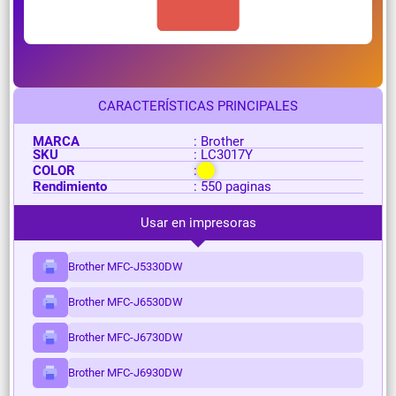
CARACTERÍSTICAS PRINCIPALES
MARCA
: Brother
SKU
: LC3017Y
COLOR
:
Rendimiento
: 550 paginas
Usar en impresoras
Brother MFC-J5330DW
Brother MFC-J6530DW
Brother MFC-J6730DW
Brother MFC-J6930DW