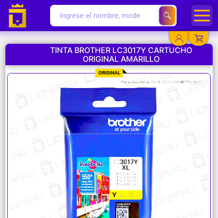
TINTA BROTHER LC3017Y CARTUCHO
ORIGINAL AMARILLO
YA EXISTO
ORIGINAL
SOY NUEVO