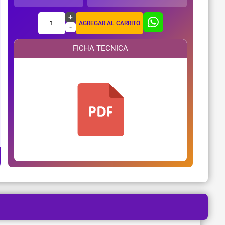
+
1
AGREGAR AL CARRITO
-
FICHA TECNICA
¿Necesitas ayuda?