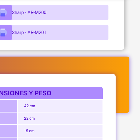
Sharp - AR-M200
Sharp - AR-M201
NSIONES Y PESO
42 cm
22 cm
15 cm