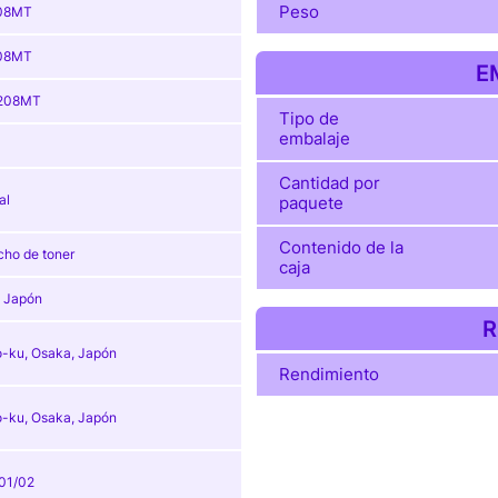
Peso
08MT
08MT
E
208MT
Tipo de
embalaje
Cantidad por
al
paquete
Contenido de la
cho de toner
caja
, Japón
R
-ku, Osaka, Japón
Rendimiento
-ku, Osaka, Japón
01/02