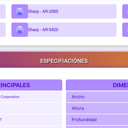
Sharp - AR-208S
Sharp - AR-5420
ESPECIFIACIÓNES
INCIPALES
DIME
Ancho
 Corporation
Altura
Profundidad
T