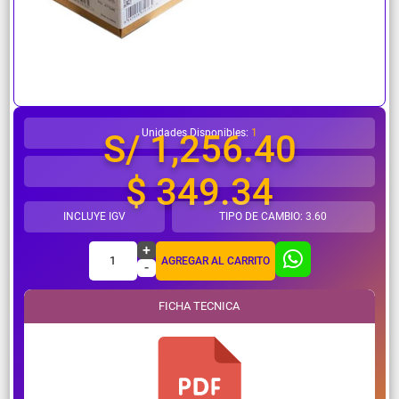
¿Necesitas ayuda?
Unidades Disponibles:
1
S/ 1,256.40
$ 349.34
INCLUYE IGV
TIPO DE CAMBIO: 3.60
+
1
AGREGAR AL CARRITO
-
FICHA TECNICA