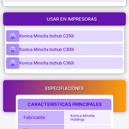
USAR EN IMPRESORAS
Konica Minolta bizhub C250i
Konica Minolta bizhub C300i
Konica Minolta bizhub C360i
ESPECIFIACIÓNES
CARACTERISTICAS PRINCIPALES
Konica Minolta
Fabricante
Holdings