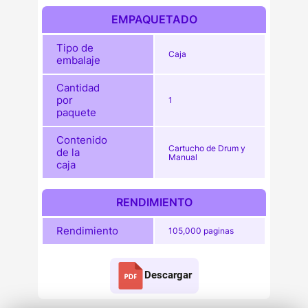
EMPAQUETADO
Tipo de
Caja
embalaje
Cantidad
por
1
paquete
Contenido
Cartucho de Drum y
de la
Manual
caja
RENDIMIENTO
Rendimiento
105,000 paginas
Descargar