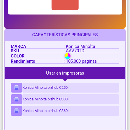
CARACTERÍSTICAS PRINCIPALES
MARCA
: Konica Minolta
SKU
: AAV70TD
COLOR
:
Rendimiento
: 105,000 paginas
Usar en impresoras
Konica Minolta bizhub C250i
Konica Minolta bizhub C300i
Konica Minolta bizhub C360i