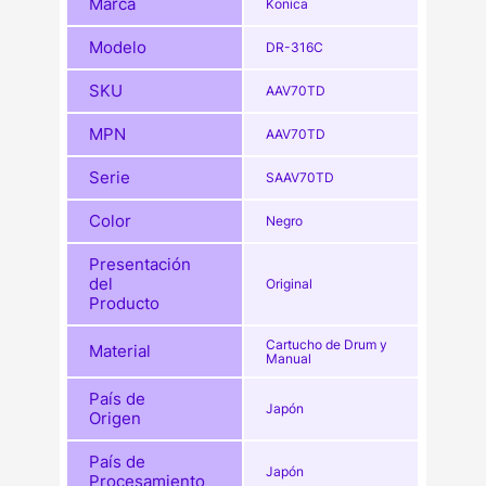
Marca
Konica
Modelo
DR-316C
SKU
AAV70TD
MPN
AAV70TD
Serie
SAAV70TD
Color
Negro
Presentación
del
Original
Producto
Cartucho de Drum y
Material
Manual
País de
Japón
Origen
País de
Japón
Procesamiento