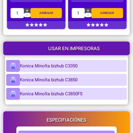
+
+
1
1
AGREGAR
AGREGAR
-
-
USAR EN IMPRESORAS
Konica Minolta bizhub C3350
Konica Minolta bizhub C3850
Konica Minolta bizhub C3850FS
ESPECIFIACIÓNES