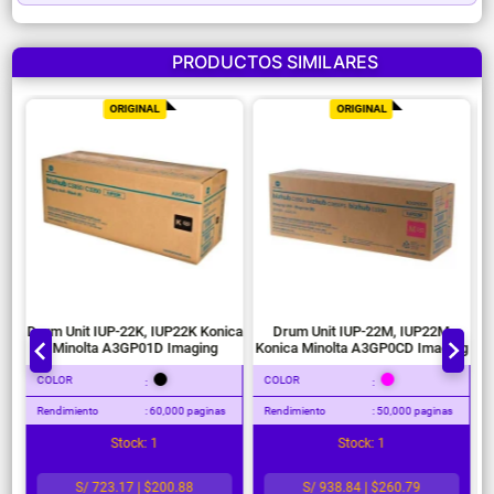
PRODUCTOS SIMILARES
ORIGINAL
ORIGINAL
Drum Unit IUP-22K, IUP22K Konica
Drum Unit IUP-22M, IUP22M
Minolta A3GP01D Imaging
Konica Minolta A3GP0CD Imaging
COLOR
COLOR
:
:
Rendimiento
: 60,000 paginas
Rendimiento
: 50,000 paginas
Stock: 1
Stock: 1
S/ 723.17 | $200.88
S/ 938.84 | $260.79