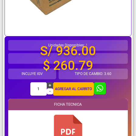
¿Necesitas ayuda?
Unidades Disponibles:
1
S/ 936.00
$ 260.79
INCLUYE IGV
TIPO DE CAMBIO: 3.60
+
1
AGREGAR AL CARRITO
-
FICHA TECNICA