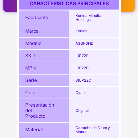
CARACTERISTICAS PRINCIPALES
Konica Minolta
Fabricante
Holdings
Marca
Konica
Modelo
A3GP0HD
SKU
IUP22C
MPN
IUP22C
Serie
SIUP22C
Color
Cyan
Presentación
del
Original
Producto
Cartucho de Drum y
Material
Manual