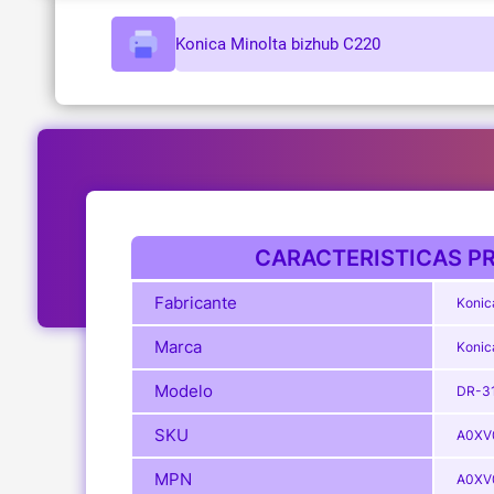
Konica Minolta bizhub C220
CARACTERISTICAS PR
Fabricante
Konic
Marca
Konic
Modelo
DR-3
SKU
A0XV
MPN
A0XV