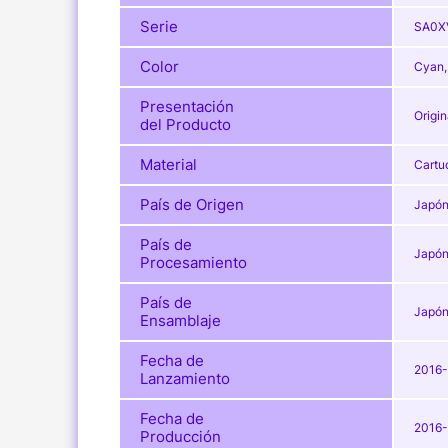
Serie
SA0X
Color
Cyan,
Presentación
Origin
del Producto
Material
Cartu
País de Origen
Japó
País de
Japó
Procesamiento
País de
Japó
Ensamblaje
Fecha de
2016
Lanzamiento
Fecha de
2016
Producción