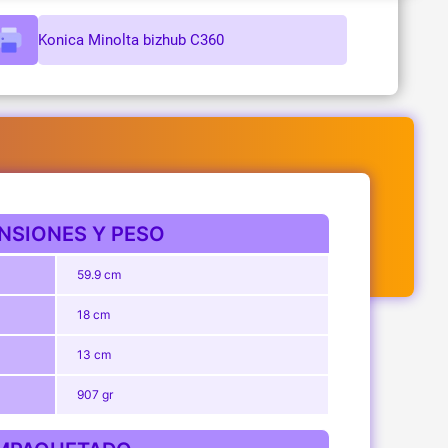
Konica Minolta bizhub C360
NSIONES Y PESO
59.9 cm
18 cm
13 cm
907 gr