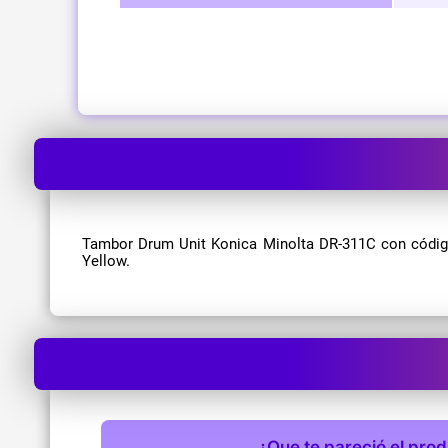
Tambor Drum Unit Konica Minolta DR-311C con código
Yellow.
¿Que te pareció el pro