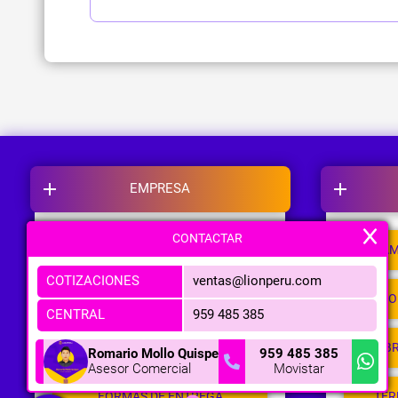
EMPRESA
CONTACTAR
NOSOTROS
CAM
COTIZACIONES
ventas@lionperu.com
NUESTRAS TIENDAS
PO
CENTRAL
959 485 385
METODOS DE PAGO
LIB
Romario Mollo Quispe
959 485 385
Asesor Comercial
Movistar
FORMAS DE ENTREGA
TER