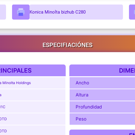
Konica Minolta bizhub C280
ESPECIFIACIÓNES
INCIPALES
DIME
Ancho
a Minolta Holdings
Altura
a
Profundidad
11C
Peso
0TD
0TD