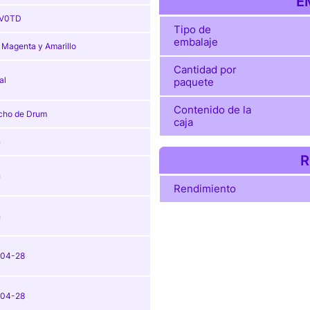
E
V0TD
Tipo de
embalaje
 Magenta y Amarillo
Cantidad por
al
paquete
Contenido de la
cho de Drum
caja
n
R
n
Rendimiento
n
-04-28
-04-28