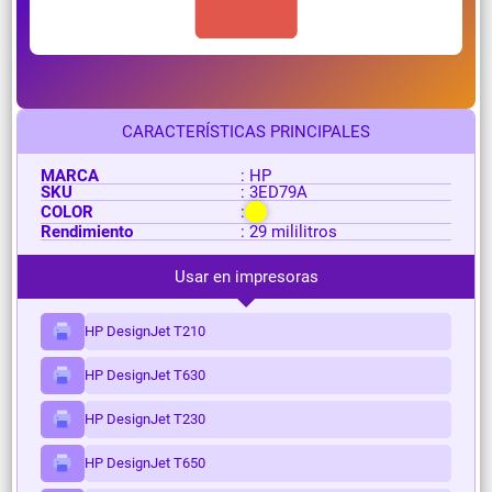
CARACTERÍSTICAS PRINCIPALES
MARCA
: HP
SKU
: 3ED79A
COLOR
:
Rendimiento
: 29 mililitros
Usar en impresoras
HP DesignJet T210
HP DesignJet T630
HP DesignJet T230
HP DesignJet T650