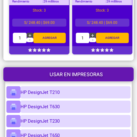
Rendimiento
: 29 mililitros
Rendimiento
: 29 mililitros
Stock: 3
Stock: 3
S/ 248.40 | $69.00
S/ 248.40 | $69.00
+
+
1
1
AGREGAR
AGREGAR
-
-
USAR EN IMPRESORAS
HP DesignJet T210
HP DesignJet T630
HP DesignJet T230
HP DesignJet T650