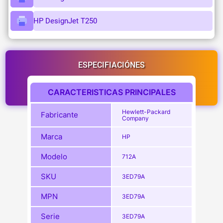
HP DesignJet T250
ESPECIFIACIÓNES
CARACTERISTICAS PRINCIPALES
Hewlett-Packard
Fabricante
Company
Marca
HP
Modelo
712A
SKU
3ED79A
MPN
3ED79A
Serie
3ED79A