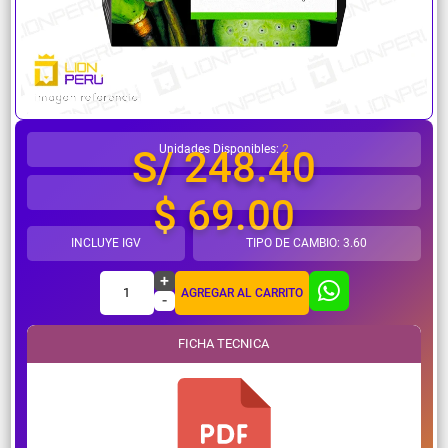
¿Necesitas ayuda?
Unidades Disponibles:
2
S/ 248.40
$ 69.00
INCLUYE IGV
TIPO DE CAMBIO: 3.60
+
1
AGREGAR AL CARRITO
-
FICHA TECNICA