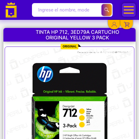
TINTA HP 712, 3ED79A CARTUCHO
ORIGINAL YELLOW 3 PACK
YA EXISTO
ORIGINAL
SOY NUEVO