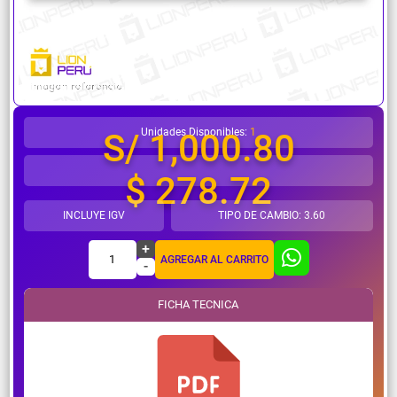
¿Necesitas ayuda?
Unidades Disponibles:
1
S/ 1,000.80
$ 278.72
INCLUYE IGV
TIPO DE CAMBIO: 3.60
+
1
AGREGAR AL CARRITO
-
FICHA TECNICA