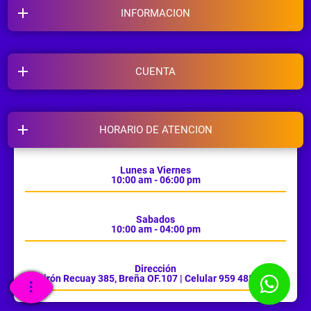
INFORMACION
CUENTA
HORARIO DE ATENCION
Lunes a Viernes
10:00 am - 06:00 pm
Sabados
10:00 am - 04:00 pm
Dirección
Jirón Recuay 385, Breña OF.107 | Celular 959 485 385