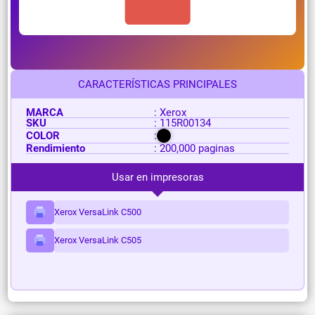
CARACTERÍSTICAS PRINCIPALES
MARCA
: Xerox
SKU
: 115R00134
COLOR
:
Rendimiento
: 200,000 paginas
Usar en impresoras
Xerox VersaLink C500
Xerox VersaLink C505