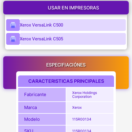
USAR EN IMPRESORAS
Xerox VersaLink C500
Xerox VersaLink C505
ESPECIFIACIÓNES
CARACTERISTICAS PRINCIPALES
Xerox Holdings
Fabricante
Corporation
Marca
Xerox
Modelo
115R00134
SKU
115R00134