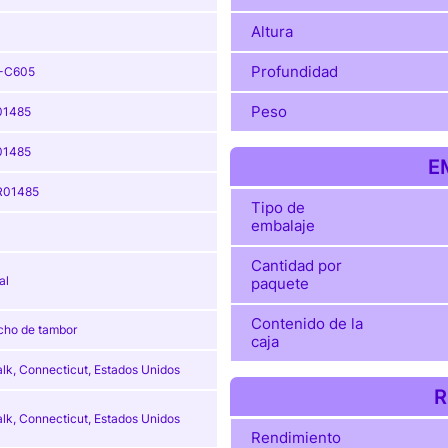
Altura
Profundidad
-C605
Peso
01485
01485
E
R01485
Tipo de
embalaje
Cantidad por
al
paquete
Contenido de la
cho de tambor
caja
lk, Connecticut, Estados Unidos
R
lk, Connecticut, Estados Unidos
Rendimiento