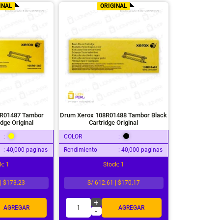
INAL
ORIGINAL
8R01487 Tambor
Drum Xerox 108R01488 Tambor Black
idge Original
Cartridge Original
COLOR
:
:
: 40,000 paginas
Rendimiento
: 40,000 paginas
k: 1
Stock: 1
 | $173.23
S/ 612.61 | $170.17
+
1
AGREGAR
AGREGAR
-