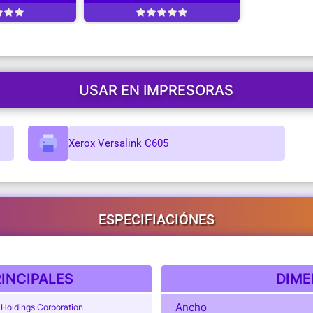
USAR EN IMPRESORAS
Xerox Versalink C605
ESPECIFIACIÓNES
INCIPALES
DIME
Ancho
 Holdings Corporation