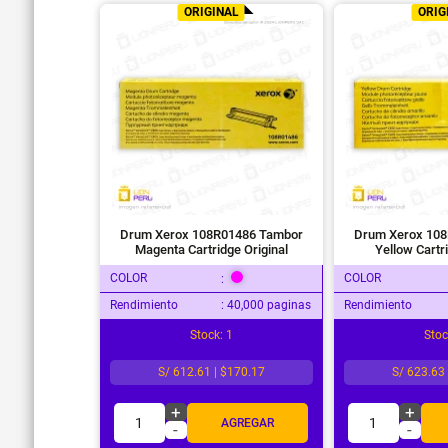
ORIGINAL
ORIG
Drum Xerox 108R01486 Tambor
Drum Xerox 10
Magenta Cartridge Original
Yellow Cartr
COLOR
COLOR
:
Rendimiento
: 40,000 paginas
Rendimiento
Stock: 1
Stoc
S/ 612.61 | $170.17
S/ 623.63
+
+
1
1
AGREGAR
-
-