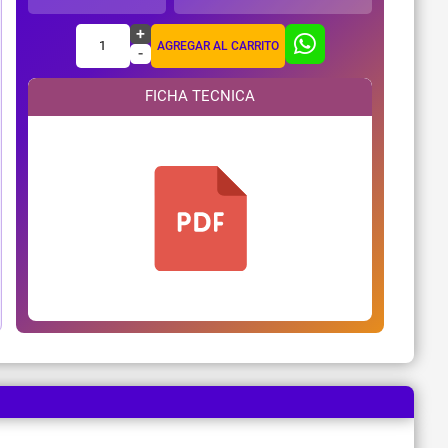
+
1
AGREGAR AL CARRITO
-
FICHA TECNICA
¿Necesitas ayuda?