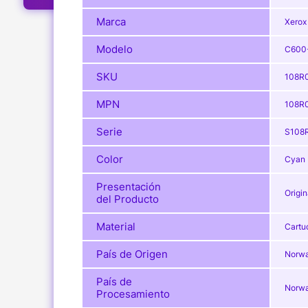
Marca
Xerox
Modelo
C600
SKU
108R
MPN
108R
Serie
S108
Color
Cyan
Presentación
Origin
del Producto
Material
Cartu
País de Origen
Norwa
País de
Norwa
Procesamiento