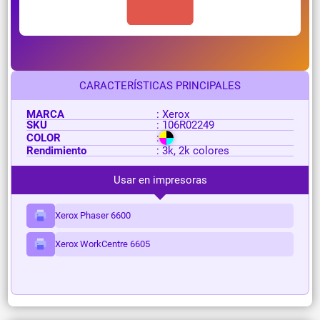
CARACTERÍSTICAS PRINCIPALES
MARCA
: Xerox
SKU
: 106R02249
COLOR
:
Rendimiento
: 3k, 2k colores
Usar en impresoras
Xerox Phaser 6600
Xerox WorkCentre 6605