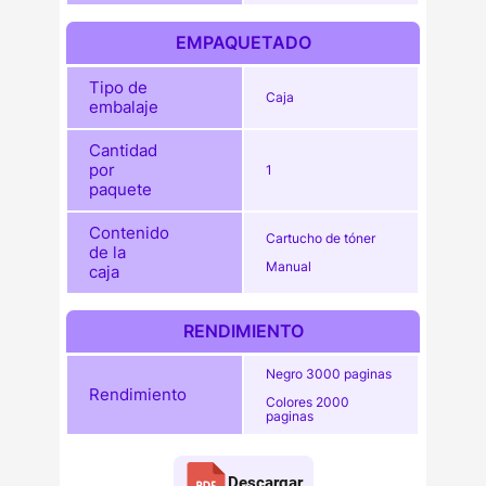
EMPAQUETADO
Tipo de
Caja
embalaje
Cantidad
por
1
paquete
Contenido
Cartucho de tóner
de la
Manual
caja
RENDIMIENTO
Negro 3000 paginas
Rendimiento
Colores 2000
paginas
Descargar