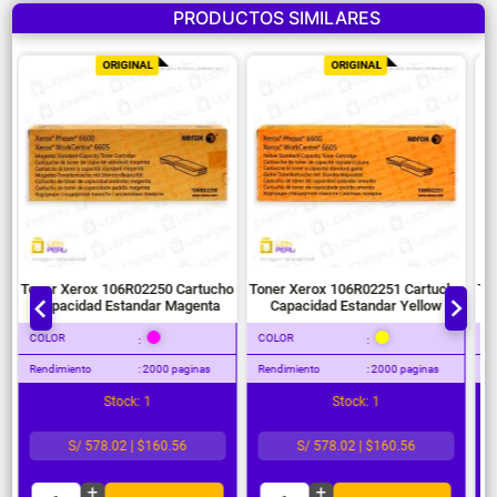
PRODUCTOS SIMILARES
ORIGINAL
ORIGINAL
o
Toner Xerox 106R02250 Cartucho
Toner Xerox 106R02251 Cartucho
To
Capacidad Estandar Magenta
Capacidad Estandar Yellow
COLOR
COLOR
C
:
:
Rendimiento
: 2000 paginas
Rendimiento
: 2000 paginas
Re
Stock: 1
Stock: 1
S/ 578.02 | $160.56
S/ 578.02 | $160.56
+
+