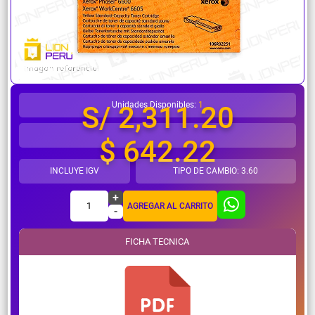
¿Necesitas ayuda?
Unidades Disponibles:
1
S/ 2,311.20
$ 642.22
INCLUYE IGV
TIPO DE CAMBIO: 3.60
+
1
AGREGAR AL CARRITO
-
FICHA TECNICA