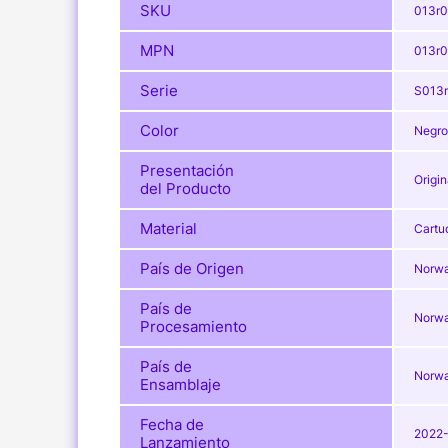
SKU
013r
MPN
013r
Serie
S013
Color
Negro
Presentación
Origin
del Producto
Material
Cartu
País de Origen
Norwa
País de
Norwa
Procesamiento
País de
Norwa
Ensamblaje
Fecha de
2022-
Lanzamiento