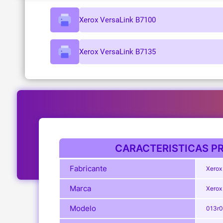
Xerox VersaLink B7100
Xerox VersaLink B7135
CARACTERISTICAS PR
Fabricante
Xerox
Marca
Xerox
Modelo
013r