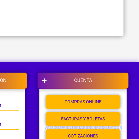
ION
CUENTA
COMPRAS ONLINE
m
FACTURAS Y BOLETAS
m
VÁLIDO PARA USUARIOS REGISTRADOS
COTIZACIONES