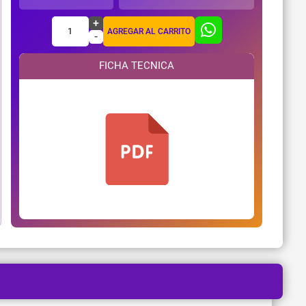
+
1
AGREGAR AL CARRITO
-
FICHA TECNICA
¿Necesitas ayuda?