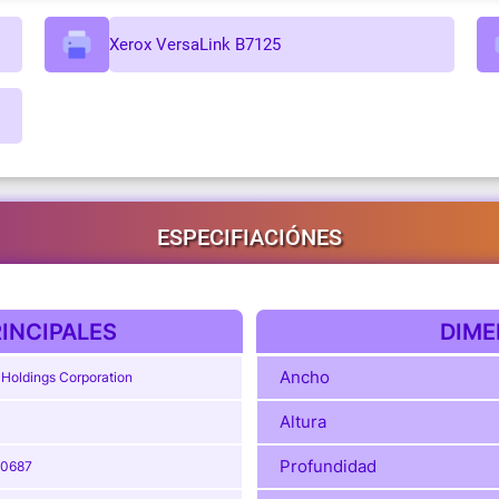
Xerox VersaLink B7125
ESPECIFIACIÓNES
INCIPALES
DIME
Ancho
 Holdings Corporation
Altura
Profundidad
00687